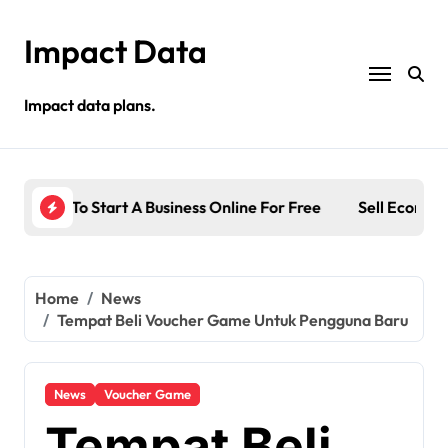
Skip
to
Impact Data
content
Impact data plans.
For Free
Sell Ecommerce
Tem
Home
News
Tempat Beli Voucher Game Untuk Pengguna Baru
News
Voucher Game
Tempat Beli