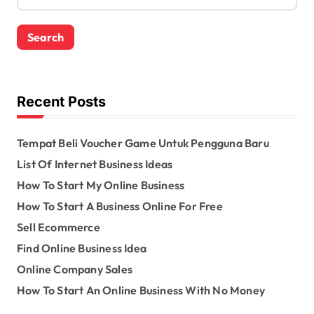
e
a
r
c
h
f
o
Recent Posts
r
:
Tempat Beli Voucher Game Untuk Pengguna Baru
List Of Internet Business Ideas
How To Start My Online Business
How To Start A Business Online For Free
Sell Ecommerce
Find Online Business Idea
Online Company Sales
How To Start An Online Business With No Money